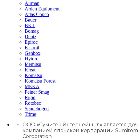
Airman
Arden Equipment
Atlas Сopco
Bauer
BKT
Bomag
Deutz
Epiroc
Fastroil
Genbox
Hytorc
Idemitsu
Kreat
Komatsu
Komatsu Forest
MEKA
Peiner Smag
Rigid
Rotobec
Sennebogen
Trime
ООО «Сумитек Интернейшнл» является до
компанией японской корпорации Sumitom
Corporation