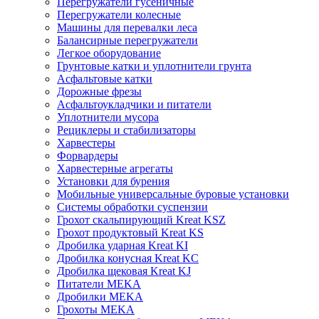
Перегружатели гусеничные
Перегружатели колесные
Машины для перевалки леса
Балансирные перегружатели
Легкое оборудование
Грунтовые катки и уплотнители грунта
Асфальтовые катки
Дорожные фрезы
Асфальтоукладчики и питатели
Уплотнители мусора
Рециклеры и стабилизаторы
Харвестеры
Форвардеры
Харвестерные агрегаты
Установки для бурения
Мобильные универсальные буровые установки
Системы обработки суспензии
Грохот скальпирующий Kreat KSZ
Грохот продуктовый Kreat KS
Дробилка ударная Kreat KI
Дробилка конусная Kreat KC
Дробилка щековая Kreat KJ
Питатели MEKA
Дробилки MEKA
Грохоты MEKA