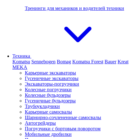
Тренинги для механиков и водителей техники
Техника
Komatsu
Sennebogen
Bomag
Komatsu Forest
Bauer
Kreat
MEKA
Карьерные экскаваторы
Гусеничные экскаваторы
Экскаваторы-погрузчики
Колесные погрузчики
Колесные бульдозеры
Гусеничные бульдозеры
Трубоукладчики
Карьерные самосвалы
Шарнирно-сочлененные cамосвалы
Автогрейдеры
Погрузчики с бортовым поворотом
Мобильные дробилки