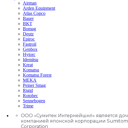
Airman
Arden Equipment
Atlas Сopco
Bauer
BKT
Bomag
Deutz
Epiroc
Fastroil
Genbox
Hytorc
Idemitsu
Kreat
Komatsu
Komatsu Forest
MEKA
Peiner Smag
Rigid
Rotobec
Sennebogen
Trime
ООО «Сумитек Интернейшнл» является до
компанией японской корпорации Sumitom
Corporation