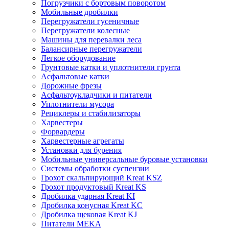
Погрузчики с бортовым поворотом
Мобильные дробилки
Перегружатели гусеничные
Перегружатели колесные
Машины для перевалки леса
Балансирные перегружатели
Легкое оборудование
Грунтовые катки и уплотнители грунта
Асфальтовые катки
Дорожные фрезы
Асфальтоукладчики и питатели
Уплотнители мусора
Рециклеры и стабилизаторы
Харвестеры
Форвардеры
Харвестерные агрегаты
Установки для бурения
Мобильные универсальные буровые установки
Системы обработки суспензии
Грохот скальпирующий Kreat KSZ
Грохот продуктовый Kreat KS
Дробилка ударная Kreat KI
Дробилка конусная Kreat KC
Дробилка щековая Kreat KJ
Питатели MEKA