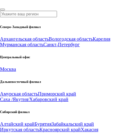
Северо-Западный филиал
Архангельская область
Вологодская область
Карелия
Мурманская область
Санкт-Петербург
Центральный офис
Москва
Дальневосточный филиал
Амурская область
Приморский край
Саха /Якутия/
Хабаровский край
Сибирский филиал
Алтайский край
Бурятия
Забайкальский край
Иркутская область
Красноярский край
Хакасия