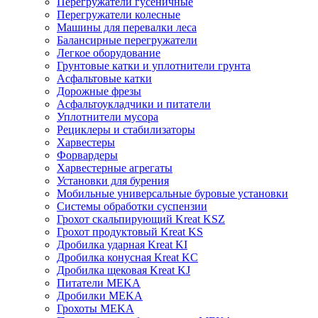
Перегружатели гусеничные
Перегружатели колесные
Машины для перевалки леса
Балансирные перегружатели
Легкое оборудование
Грунтовые катки и уплотнители грунта
Асфальтовые катки
Дорожные фрезы
Асфальтоукладчики и питатели
Уплотнители мусора
Рециклеры и стабилизаторы
Харвестеры
Форвардеры
Харвестерные агрегаты
Установки для бурения
Мобильные универсальные буровые установки
Системы обработки суспензии
Грохот скальпирующий Kreat KSZ
Грохот продуктовый Kreat KS
Дробилка ударная Kreat KI
Дробилка конусная Kreat KC
Дробилка щековая Kreat KJ
Питатели MEKA
Дробилки MEKA
Грохоты MEKA