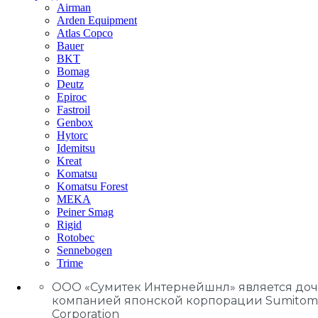
Airman
Arden Equipment
Atlas Сopco
Bauer
BKT
Bomag
Deutz
Epiroc
Fastroil
Genbox
Hytorc
Idemitsu
Kreat
Komatsu
Komatsu Forest
MEKA
Peiner Smag
Rigid
Rotobec
Sennebogen
Trime
ООО «Сумитек Интернейшнл» является до
компанией японской корпорации Sumitom
Corporation