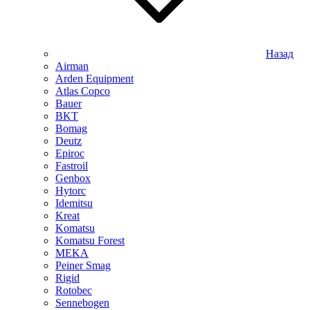
Назад
Airman
Arden Equipment
Atlas Сopco
Bauer
BKT
Bomag
Deutz
Epiroc
Fastroil
Genbox
Hytorc
Idemitsu
Kreat
Komatsu
Komatsu Forest
MEKA
Peiner Smag
Rigid
Rotobec
Sennebogen