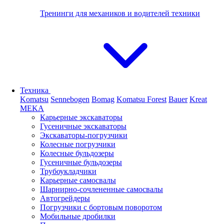
Тренинги для механиков и водителей техники
Техника
Komatsu
Sennebogen
Bomag
Komatsu Forest
Bauer
Kreat
MEKA
Карьерные экскаваторы
Гусеничные экскаваторы
Экскаваторы-погрузчики
Колесные погрузчики
Колесные бульдозеры
Гусеничные бульдозеры
Трубоукладчики
Карьерные самосвалы
Шарнирно-сочлененные cамосвалы
Автогрейдеры
Погрузчики с бортовым поворотом
Мобильные дробилки