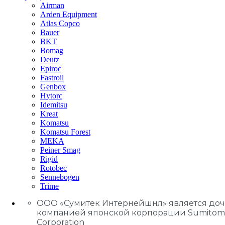
Airman
Arden Equipment
Atlas Сopco
Bauer
BKT
Bomag
Deutz
Epiroc
Fastroil
Genbox
Hytorc
Idemitsu
Kreat
Komatsu
Komatsu Forest
MEKA
Peiner Smag
Rigid
Rotobec
Sennebogen
Trime
ООО «Сумитек Интернейшнл» является до
компанией японской корпорации Sumitom
Corporation