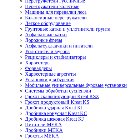
Перегружатели гусеничные
Перегружатели колесные
Машины для перевалки леса
Балансирные перегружатели
Легкое оборудование
Грунтовые катки и уплотнители грунта
Асфальтовые катки
Дорожные фрезы
Асфальтоукладчики и питатели
Уплотнители мусора
Рециклеры и стабилизаторы
Харвестеры
Форвардеры
Харвестерные агрегаты
Установки для бурения
Мобильные универсальные буровые установки
Системы обработки суспензии
Грохот скальпирующий Kreat KSZ
Грохот продуктовый Kreat KS
Дробилка ударная Kreat KI
Дробилка конусная Kreat KC
Дробилка щековая Kreat KJ
Питатели MEKA
Дробилки MEKA
Грохоты MEKA