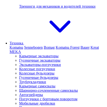
Тренинги для механиков и водителей техники
Техника
Komatsu
Sennebogen
Bomag
Komatsu Forest
Bauer
Kreat
MEKA
Карьерные экскаваторы
Гусеничные экскаваторы
Экскаваторы-погрузчики
Колесные погрузчики
Колесные бульдозеры
Гусеничные бульдозеры
Трубоукладчики
Карьерные самосвалы
Шарнирно-сочлененные cамосвалы
Автогрейдеры
Погрузчики с бортовым поворотом
Мобильные дробилки