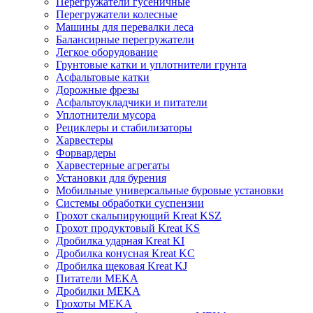
Перегружатели гусеничные
Перегружатели колесные
Машины для перевалки леса
Балансирные перегружатели
Легкое оборудование
Грунтовые катки и уплотнители грунта
Асфальтовые катки
Дорожные фрезы
Асфальтоукладчики и питатели
Уплотнители мусора
Рециклеры и стабилизаторы
Харвестеры
Форвардеры
Харвестерные агрегаты
Установки для бурения
Мобильные универсальные буровые установки
Системы обработки суспензии
Грохот скальпирующий Kreat KSZ
Грохот продуктовый Kreat KS
Дробилка ударная Kreat KI
Дробилка конусная Kreat KC
Дробилка щековая Kreat KJ
Питатели MEKA
Дробилки MEKA
Грохоты MEKA