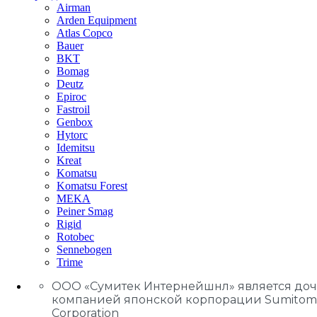
Airman
Arden Equipment
Atlas Сopco
Bauer
BKT
Bomag
Deutz
Epiroc
Fastroil
Genbox
Hytorc
Idemitsu
Kreat
Komatsu
Komatsu Forest
MEKA
Peiner Smag
Rigid
Rotobec
Sennebogen
Trime
ООО «Сумитек Интернейшнл» является до
компанией японской корпорации Sumitom
Corporation