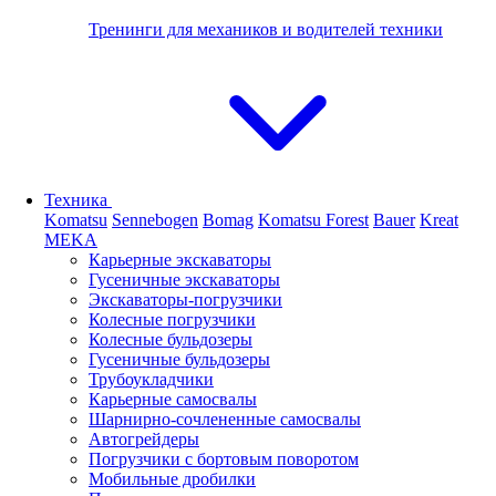
Тренинги для механиков и водителей техники
Техника
Komatsu
Sennebogen
Bomag
Komatsu Forest
Bauer
Kreat
MEKA
Карьерные экскаваторы
Гусеничные экскаваторы
Экскаваторы-погрузчики
Колесные погрузчики
Колесные бульдозеры
Гусеничные бульдозеры
Трубоукладчики
Карьерные самосвалы
Шарнирно-сочлененные cамосвалы
Автогрейдеры
Погрузчики с бортовым поворотом
Мобильные дробилки