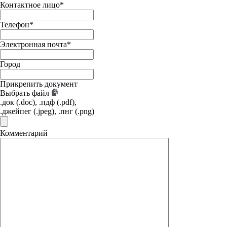
Контактное лицо
*
Телефон
*
Электронная почта
*
Город
Прикрепить документ
Выбрать файл
.док (.doc), .пдф (.pdf),
.джейпег (.jpeg), .пнг (.png)
Комментарий