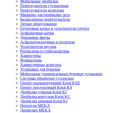
Мобильные дробилки
Перегружатели гусеничные
Перегружатели колесные
Машины для перевалки леса
Балансирные перегружатели
Легкое оборудование
Грунтовые катки и уплотнители грунта
Асфальтовые катки
Дорожные фрезы
Асфальтоукладчики и питатели
Уплотнители мусора
Рециклеры и стабилизаторы
Харвестеры
Форвардеры
Харвестерные агрегаты
Установки для бурения
Мобильные универсальные буровые установки
Системы обработки суспензии
Грохот скальпирующий Kreat KSZ
Грохот продуктовый Kreat KS
Дробилка ударная Kreat KI
Дробилка конусная Kreat KC
Дробилка щековая Kreat KJ
Питатели MEKA
Дробилки MEKA