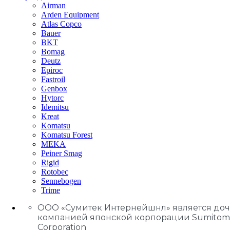
Airman
Arden Equipment
Atlas Сopco
Bauer
BKT
Bomag
Deutz
Epiroc
Fastroil
Genbox
Hytorc
Idemitsu
Kreat
Komatsu
Komatsu Forest
MEKA
Peiner Smag
Rigid
Rotobec
Sennebogen
Trime
ООО «Сумитек Интернейшнл» является до
компанией японской корпорации Sumitom
Corporation