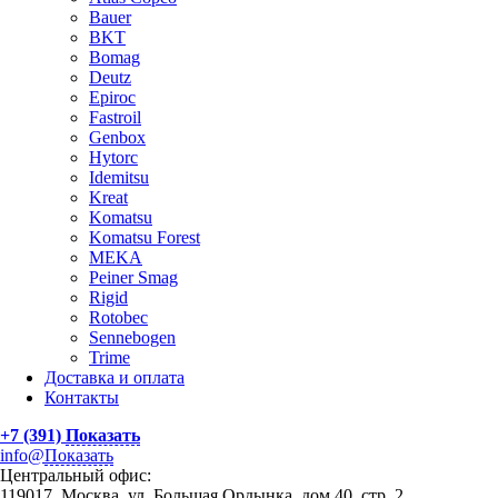
Bauer
BKT
Bomag
Deutz
Epiroc
Fastroil
Genbox
Hytorc
Idemitsu
Kreat
Komatsu
Komatsu Forest
MEKA
Peiner Smag
Rigid
Rotobec
Sennebogen
Trime
Доставка и оплата
Контакты
+7 (391)
Показать
info@
Показать
Центральный офис:
119017, Москва, ул. Большая Ордынка, дом 40, стр. 2