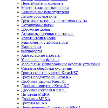
Перегружатели колесные
Машины для перевалки леса
Балансирные перегружатели
Легкое оборудование
Грунтовые катки и уплотнители грунта
Асфальтовые катки
Дорожные фрезы
Асфальтоукладчики и питатели
Уплотнители мусора
Рециклеры и стабилизаторы
Харвестеры
Форвардеры
Харвестерные агрегаты
Установки для бурения
Мобильные универсальные буровые установки
Системы обработки суспензии
Грохот скальпирующий Kreat KSZ
Грохот продуктовый Kreat KS
Дробилка ударная Kreat KI
Дробилка конусная Kreat KC
Дробилка щековая Kreat KJ
Питатели MEKA
Дробилки MEKA
Грохоты MEKA
Промывочное оборудование MEKA