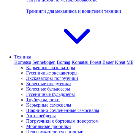
Тренинги для механиков и водителей техники
Техника
Komatsu
Sennebogen
Bomag
Komatsu Forest
Bauer
Kreat
M
Карьерные экскаваторы
Гусеничные экскаваторы
Экскаваторы-погрузчики
Колесные погрузчики
Колесные бульдозеры
Гусеничные бульдозеры
Трубоукладчики
Карьерные самосвалы
Шарнирно-сочлененные cамосвалы
Автогрейдеры
Погрузчики с бортовым поворотом
Мобильные дробилки
Перегружатели гусеничные