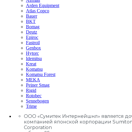
Airman
Arden Equipment
Atlas Сopco
Bauer
BKT
Bomag
Deutz
Epiroc
Fastroil
Genbox
Hytorc
Idemitsu
Kreat
Komatsu
Komatsu Forest
MEKA
Peiner Smag
Rigid
Rotobec
Sennebogen
Trime
ООО «Сумитек Интернейшнл» является д
компанией японской корпорации Sumito
Corporation