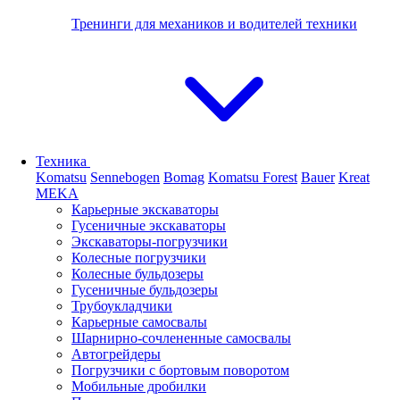
Тренинги для механиков и водителей техники
Техника
Komatsu
Sennebogen
Bomag
Komatsu Forest
Bauer
Kreat
MEKA
Карьерные экскаваторы
Гусеничные экскаваторы
Экскаваторы-погрузчики
Колесные погрузчики
Колесные бульдозеры
Гусеничные бульдозеры
Трубоукладчики
Карьерные самосвалы
Шарнирно-сочлененные cамосвалы
Автогрейдеры
Погрузчики с бортовым поворотом
Мобильные дробилки