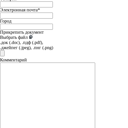
Электронная почта
*
Город
Прикрепить документ
Выбрать файл
.док (.doc), .пдф (.pdf),
.джейпег (.jpeg), .пнг (.png)
Комментарий