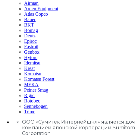
Airman
Arden Equipment
Atlas Сopco
Bauer
BKT
Bomag
Deutz
Epiroc
Fastroil
Genbox
Hytorc
Idemitsu
Kreat
Komatsu
Komatsu Forest
MEKA
Peiner Smag
Rigid
Rotobec
Sennebogen
Trime
ООО «Сумитек Интернейшнл» является до
компанией японской корпорации Sumitom
Corporation